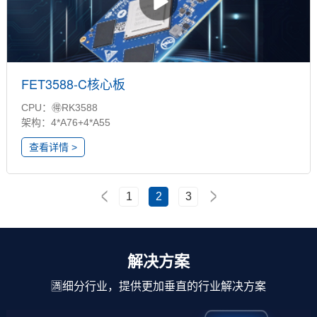
FET3588-C核心板
CPU：🉐RK3588
架构：4*A76+4*A55
查看详情 >
<
>
1
2
3
解决方案
🈵细分行业，提供更加垂直的行业解决方案