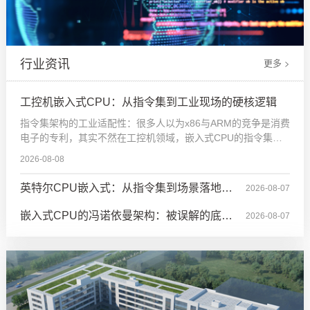
行业资讯
更多 >
工控机嵌入式CPU：从指令集到工业现场的硬核逻辑
指令集架构的工业适配性：很多人以为x86与ARM的竞争是消费
电子的专利，其实不然在工控机领域，嵌入式CPU的指令集选
择直接决定系统可靠性。以某国际汽车产线升级项目为例，其
2026-08-08
采用基于ARM Cortex-R52的实时控制器替代传统x86方案，底
层逻辑是：汽车焊接机器人需要纳秒级中断响应，而ARM的确
英特尔CPU嵌入式：从指令集到场景落地的
2026-08-07
定性执行模型（Deterministic Execution Model）通过固定周期
指令流水线，将任务
技术穿透力
嵌入式CPU的冯诺依曼架构：被误解的底层
2026-08-07
逻辑