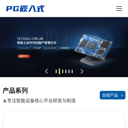
EN
登录入口
产品中心
行业应用
技术与支持
方案定制
<
>
关于
天猫商城
产品系列
全部产品
>
🍌专注智能设备核心平台研发与制造
淘宝商城
新闻中心
技术论坛