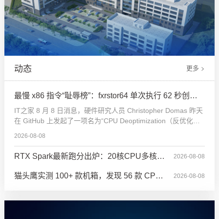
动态
更多 >
最慢 x86 指令“耻辱榜”：fxrstor64 单次执行 62 秒创纪
IT之家 8 月 8 日消息，硬件研究人员 Christopher Domas 昨天
录，相当于 1980 亿个 CPU 周期
在 GitHub 上发起了一项名为“CPU Deoptimization（反优化）”
的实验项目。与传统 CPU 优化方向不同，该项目目标不是让指
2026-08-08
令运行更快，而是寻找执行延迟最高的单条机器指令。目前该
项目公布的 x86 架构最慢指令记录为 fxrstor64，执行一次耗时
RTX Spark最新跑分出炉：20核CPU多核紧
2026-08-08
约 62 秒，相当于 1980 亿个 CPU
追M4 Max、单核仍差24.5%
猫头鹰实测 100+ 款机箱，发现 56 款 CPU
2026-08-08
散热器限高存在偏差