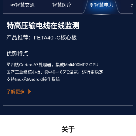
🎺智慧交通
智慧医疗
🍭智慧电力
环
特高压输电线在线监测
产品推荐：FETA40i-C核心板
优势特点
🔻四核Cortex-A7处理器，集成Mali400MP2 GPU
国产工业级核心板：🏐-40~+85℃温宽，运行更稳定
支持linux和Android操作系统
了解更多
关于